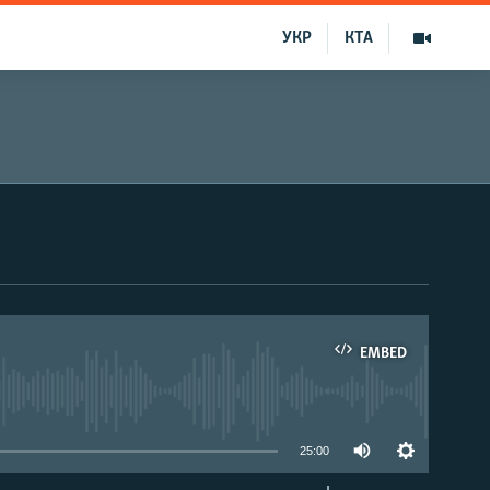
УКР
КТА
EMBED
able
25:00