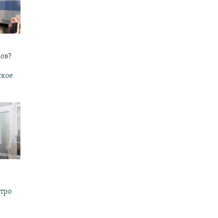
ов?
ское
утро