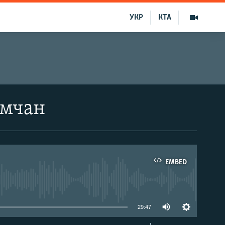
УКР
КТА
ымчан
EMBED
able
29:47