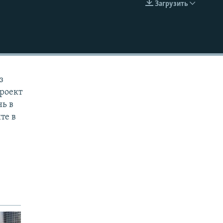
Загрузить
EMBED
з
проект
нь в
те в