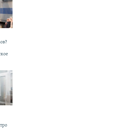
ов?
ское
утро