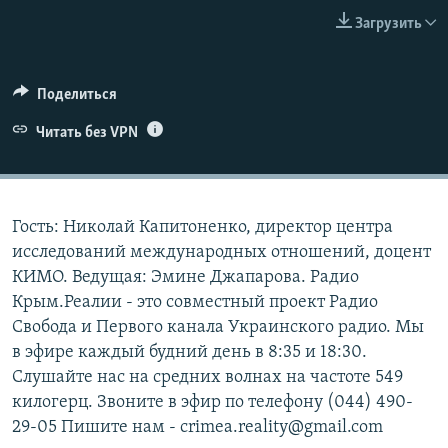
ПРИСОЕДИНЯЙТЕСЬ!
ПОБЕДИТЕЛЕЙ НЕ СУДЯТ?
Загрузить
КРЫМ.НЕПОКОРЕННЫЙ
ELIFBE
Поделиться
УКРАИНСКАЯ ПРОБЛЕМА КРЫМА
Читать без VPN
Все сайты RFE/RL
Гость: Николай Капитоненко, директор центра
исследований международных отношений, доцент
КИМО. Ведущая: Эмине Джапарова. Радио
Крым.Реалии - это совместный проект Радио
Свобода и Первого канала Украинского радио. Мы
в эфире каждый будний день в 8:35 и 18:30.
Слушайте нас на средних волнах на частоте 549
килогерц. Звоните в эфир по телефону (044) 490-
29-05 Пишите нам - crimea.reality@gmail.com