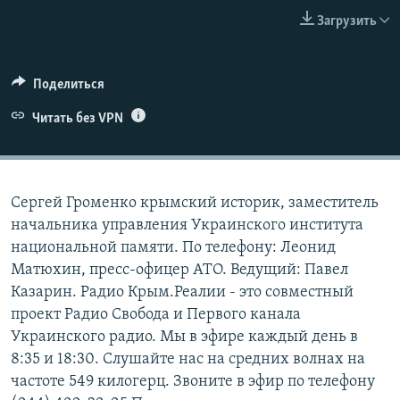
ПРИСОЕДИНЯЙТЕСЬ!
ПОБЕДИТЕЛЕЙ НЕ СУДЯТ?
Загрузить
КРЫМ.НЕПОКОРЕННЫЙ
ELIFBE
Поделиться
УКРАИНСКАЯ ПРОБЛЕМА КРЫМА
Читать без VPN
Все сайты RFE/RL
Сергей Громенко крымский историк, заместитель
начальника управления Украинского института
национальной памяти. По телефону: Леонид
Матюхин, пресс-офицер АТО. Ведущий: Павел
Казарин. Радио Крым.Реалии - это совместный
проект Радио Свобода и Первого канала
Украинского радио. Мы в эфире каждый день в
8:35 и 18:30. Слушайте нас на средних волнах на
частоте 549 килогерц. Звоните в эфир по телефону