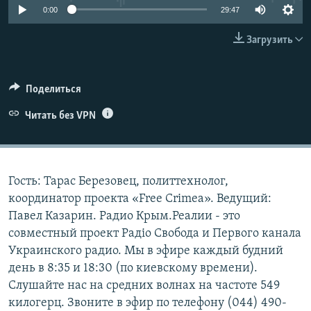
0:00
29:47
ПРИСОЕДИНЯЙТЕСЬ!
ПОБЕДИТЕЛЕЙ НЕ СУДЯТ?
КРЫМ.НЕПОКОРЕННЫЙ
Загрузить
ELIFBE
УКРАИНСКАЯ ПРОБЛЕМА КРЫМА
Поделиться
Все сайты RFE/RL
Читать без VPN
Гость: Тарас Березовец, политтехнолог,
координатор проекта «Free Crimea». Ведущий:
Павел Казарин. Радио Крым.Реалии - это
совместный проект Радіо Свобода и Первого канала
Украинского радио. Мы в эфире каждый будний
день в 8:35 и 18:30 (по киевскому времени).
Слушайте нас на средних волнах на частоте 549
килогерц. Звоните в эфир по телефону (044) 490-