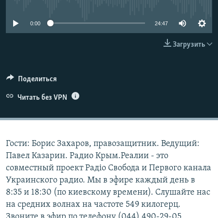
No media source currently available
ELIFBE
0:00
24:47
УКРАИНСКАЯ ПРОБЛЕМА КРЫМА
Все сайты RFE/RL
Загрузить
Поделиться
Читать без VPN
Гости: Борис Захаров, правозащитник. Ведущий:
Павел Казарин. Радио Крым.Реалии - это
совместный проект Радіо Свобода и Первого канала
Украинского радио. Мы в эфире каждый день в
8:35 и 18:30 (по киевскому времени). Слушайте нас
на средних волнах на частоте 549 килогерц.
Звоните в эфир по телефону (044) 490-29-05