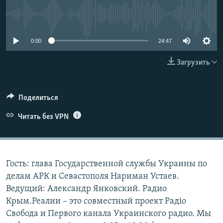
ПРИСОЕДИНЯЙТЕСЬ!
ПОБЕДИТЕЛЕЙ НЕ СУДЯТ?
No media source currently available
КРЫМ.НЕПОКОРЕННЫЙ
0:00
24:47
ELIFBE
Загрузить
УКРАИНСКАЯ ПРОБЛЕМА КРЫМА
Все сайты RFE/RL
Поделиться
Читать без VPN
Гость: глава Государственной службы Украины по
делам АРК и Севастополя Нариман Устаев.
Ведущий: Александр Янковский. Радио
Крым.Реалии – это совместный проект Радіо
Свобода и Первого канала Украинского радио. Мы