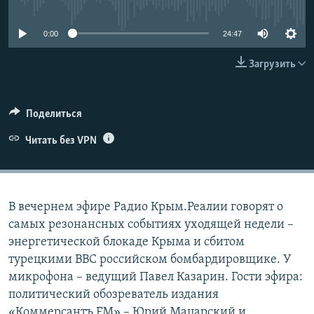
No media source currently available
ПРИСОЕДИНЯЙТЕСЬ!
ПОБЕДИТЕЛЕЙ НЕ СУДЯТ?
0:00
24:47
КРЫМ.НЕПОКОРЕННЫЙ
ELIFBE
Загрузить
УКРАИНСКАЯ ПРОБЛЕМА КРЫМА
Все сайты RFE/RL
Поделиться
Читать без VPN
В вечернем эфире Радио Крым.Реалии говорят о
самых резонансных событиях уходящей недели –
энергетической блокаде Крыма и сбитом
турецкими ВВС российском бомбардировщике. У
микрофона – ведущий Павел Казарин. Гости эфира:
политический обозреватель издания
«Коммерсантъ FM» – Юрий Мацарский и