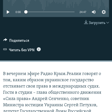
No media source currently available
ПРИСОЕДИНЯЙТЕСЬ!
ПОБЕДИТЕЛЕЙ НЕ СУДЯТ?
0:00
24:47
КРЫМ.НЕПОКОРЕННЫЙ
ELIFBE
Загрузить
УКРАИНСКАЯ ПРОБЛЕМА КРЫМА
Все сайты RFE/RL
Поделиться
Читать без VPN
В вечернем эфире Радио Крым.Реалии говорят о
том, каким образом украинское государство
отстаивает свои права в международных судах.
Гости в студии – глава общественного движения
«Сила права» Андрей Сенченко, советник
Министра юстиции Украины Сергей Петухов,
депутат Государственной Думы Российской