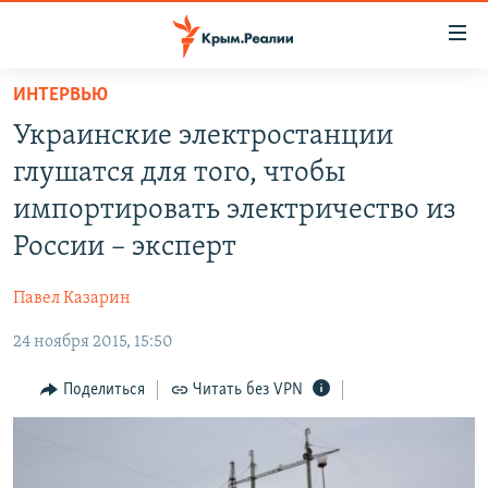
Доступность
ссылки
Вернуться
ИНТЕРВЬЮ
к
НОВОСТИ
Украинские электростанции
основному
СПЕЦПРОЕКТЫ
содержанию
глушатся для того, чтобы
ВОДА
Вернутся
ГРУЗ 200
импортировать электричество из
к
ИСТОРИЯ
КАРТА ВОЕННЫХ ОБЪЕКТОВ КРЫМА
России – эксперт
главной
ЕЩЕ
11 ЛЕТ ОККУПАЦИИ КРЫМА. 11 ИСТОРИЙ СОПРОТИВЛЕНИЯ
навигации
Павел Казарин
Вернутся
РАДІО СВОБОДА
ИНТЕРАКТИВ
к
24 ноября 2015, 15:50
КАК ОБОЙТИ БЛОКИРОВКУ
ИНФОГРАФИКА
поиску
Поделиться
Читать без VPN
ТЕЛЕПРОЕКТ КРЫМ.РЕАЛИИ
Українською
СОВЕТЫ ПРАВОЗАЩИТНИКОВ
Qırımtatar
ПРОПАВШИЕ БЕЗ ВЕСТИ