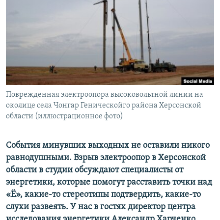
ПРИСОЕДИНЯЙТЕСЬ!
ПОБЕДИТЕЛЕЙ НЕ СУДЯТ?
КРЫМ.НЕПОКОРЕННЫЙ
ELIFBE
УКРАИНСКАЯ ПРОБЛЕМА КРЫМА
Все сайты RFE/RL
Поврежденная электроопора высоковольтной линии на
околице села Чонгар Геническойго района Херсонской
области (иллюстрационное фото)
События минувших выходных не оставили никого
равнодушными. Взрыв электроопор в Херсонской
области в студии обсуждают специалисты от
энергетики, которые помогут расставить точки над
«Ё», какие-то стереотипы подтвердить, какие-то
слухи развеять. У нас в гостях директор центра
исследования энергетики Александр Харченко.