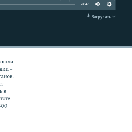
24:47
Загрузить
EMBED
изошли
удии –
танов.
кт
ь в
стоте
800