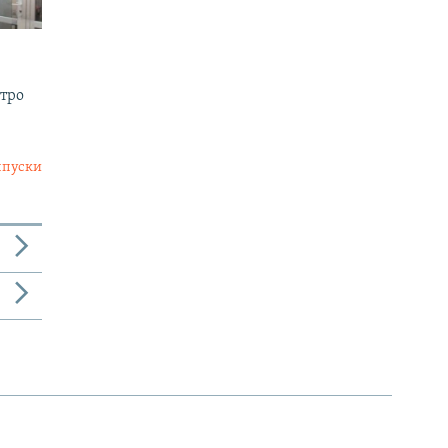
утро
ыпуски