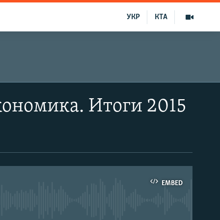
УКР
КТА
кономика. Итоги 2015
EMBED
able