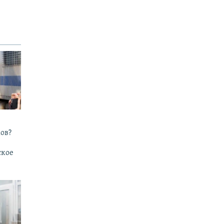
ов?
ское