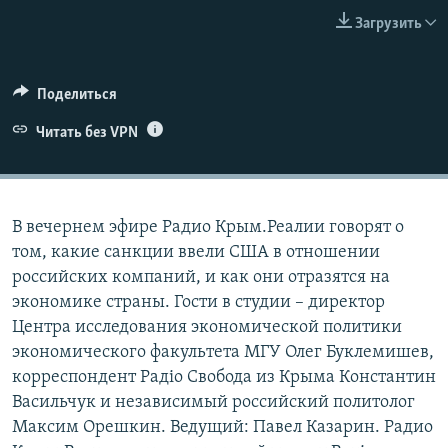
ПРИСОЕДИНЯЙТЕСЬ!
ПОБЕДИТЕЛЕЙ НЕ СУДЯТ?
Загрузить
КРЫМ.НЕПОКОРЕННЫЙ
ELIFBE
Поделиться
УКРАИНСКАЯ ПРОБЛЕМА КРЫМА
Читать без VPN
Все сайты RFE/RL
В вечернем эфире Радио Крым.Реалии говорят о
том, какие санкции ввели США в отношении
российских компаний, и как они отразятся на
экономике страны. Гости в студии – директор
Центра исследования экономической политики
экономического факультета МГУ Олег Буклемишев,
корреспондент Радіо Свобода из Крыма Константин
Васильчук и независимый российский политолог
Максим Орешкин. Ведущий: Павел Казарин. Радио