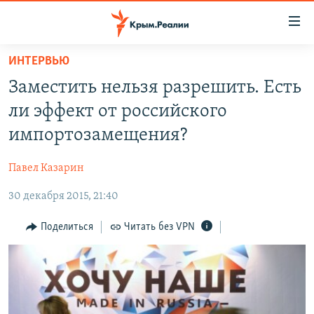
Доступность
ссылки
Вернуться
ИНТЕРВЬЮ
к
НОВОСТИ
Заместить нельзя разрешить. Есть
основному
СПЕЦПРОЕКТЫ
содержанию
ли эффект от российского
ВОДА
Вернутся
ГРУЗ 200
импортозамещения?
к
ИСТОРИЯ
КАРТА ВОЕННЫХ ОБЪЕКТОВ КРЫМА
главной
Павел Казарин
ЕЩЕ
11 ЛЕТ ОККУПАЦИИ КРЫМА. 11 ИСТОРИЙ СОПРОТИВЛЕНИЯ
навигации
Вернутся
30 декабря 2015, 21:40
РАДІО СВОБОДА
ИНТЕРАКТИВ
к
КАК ОБОЙТИ БЛОКИРОВКУ
ИНФОГРАФИКА
Поделиться
Читать без VPN
поиску
ТЕЛЕПРОЕКТ КРЫМ.РЕАЛИИ
Українською
СОВЕТЫ ПРАВОЗАЩИТНИКОВ
Qırımtatar
ПРОПАВШИЕ БЕЗ ВЕСТИ