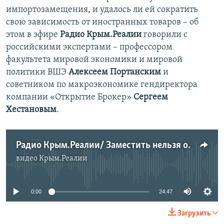
импортозамещения, и удалось ли ей сократить
свою зависимость от иностранных товаров – об
этом в эфире
Радио Крым.Реалии
говорили с
российскими экспертами – профессором
факультета мировой экономики и мировой
политики ВШЭ
Алексеем Портанским
и
советником по макроэкономике гендиректора
компании «Открытие Брокер»
Сергеем
Хестановым
.
Радио Крым.Реалии/ Заместить нельзя оставить. Есть ли эффект от российского импортозамещения
видео
Крым.Реалии
No media source currently available
0:00
24:47
Загрузить