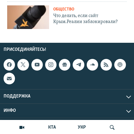
ОБЩЕСТВО
Что делать, если сайт
Крым.Реалии заблокировали?
ПРИСОЕДИНЯЙТЕСЬ!
ПОДДЕРЖКА
ИНФО
UTC+3
Copyright Крым.Реалии, 2026 | Все права защищены.
КТА
УКР