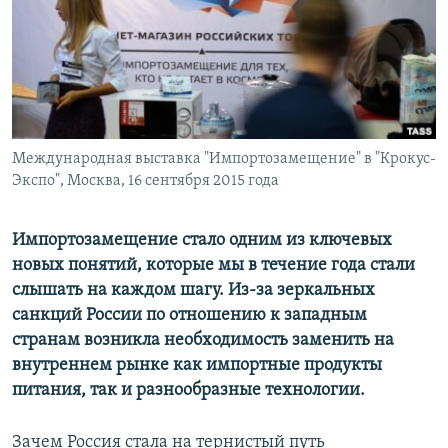
ПРИСОЕДИНЯЙТЕСЬ!
ПОБЕДИТЕЛЕЙ НЕ СУДЯТ?
КРЫМ.НЕПОКОРЕННЫЙ
ELIFBE
УКРАИНСКАЯ ПРОБЛЕМА КРЫМА
Все сайты RFE/RL
Международная выставка "Импортозамещение" в "Крокус-
Экспо", Москва, 16 сентября 2015 года
Импортозамещение стало одним из ключевых
новых понятий, которые мы в течение года стали
слышать на каждом шагу. Из-за зеркальных
санкций России по отношению к западным
странам возникла необходимость заменить на
внутреннем рынке как импортные продукты
питания, так и разнообразные технологии.
Зачем Россия стала на тернистый путь