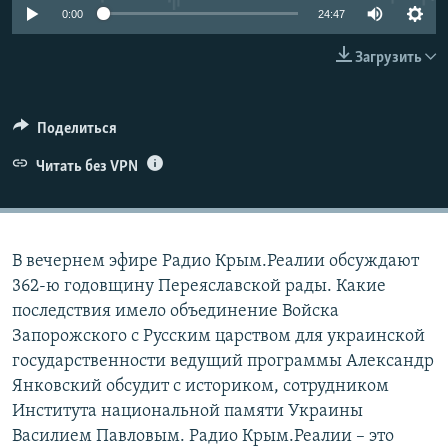
0:00
24:47
ПРИСОЕДИНЯЙТЕСЬ!
ПОБЕДИТЕЛЕЙ НЕ СУДЯТ?
КРЫМ.НЕПОКОРЕННЫЙ
Загрузить
ELIFBE
УКРАИНСКАЯ ПРОБЛЕМА КРЫМА
Поделиться
Все сайты RFE/RL
Читать без VPN
В вечернем эфире Радио Крым.Реалии обсуждают
362-ю годовщину Переяславской рады. Какие
последствия имело объединение Войска
Запорожского с Русским царством для украинской
государственности ведущий программы Александр
Янковский обсудит с историком, сотрудником
Института национальной памяти Украины
Василием Павловым. Радио Крым.Реалии – это