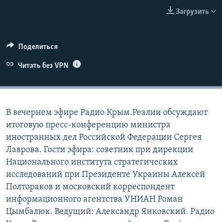
ПРИСОЕДИНЯЙТЕСЬ!
ПОБЕДИТЕЛЕЙ НЕ СУДЯТ?
Загрузить
КРЫМ.НЕПОКОРЕННЫЙ
ELIFBE
Поделиться
УКРАИНСКАЯ ПРОБЛЕМА КРЫМА
Читать без VPN
Все сайты RFE/RL
В вечернем эфире Радио Крым.Реалии обсуждают
итоговую пресс-конференцию министра
иностранных дел Российской Федерации Сергея
Лаврова. Гости эфира: советник при дирекции
Национального института стратегических
исследований при Президенте Украины Алексей
Полтораков и московский корреспондент
информационного агентства УНИАН Роман
Цымбалюк. Ведущий: Александр Янковский. Радио