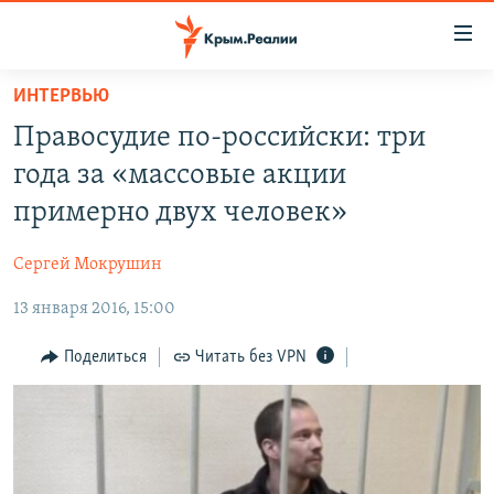
Доступность
ссылки
Вернуться
ИНТЕРВЬЮ
к
НОВОСТИ
Правосудие по-российски: три
основному
СПЕЦПРОЕКТЫ
содержанию
года за «массовые акции
ВОДА
Вернутся
ГРУЗ 200
примерно двух человек»
к
ИСТОРИЯ
КАРТА ВОЕННЫХ ОБЪЕКТОВ КРЫМА
главной
Сергей Мокрушин
ЕЩЕ
11 ЛЕТ ОККУПАЦИИ КРЫМА. 11 ИСТОРИЙ СОПРОТИВЛЕНИЯ
навигации
Вернутся
13 января 2016, 15:00
РАДІО СВОБОДА
ИНТЕРАКТИВ
к
КАК ОБОЙТИ БЛОКИРОВКУ
ИНФОГРАФИКА
Поделиться
Читать без VPN
поиску
ТЕЛЕПРОЕКТ КРЫМ.РЕАЛИИ
Українською
СОВЕТЫ ПРАВОЗАЩИТНИКОВ
Qırımtatar
ПРОПАВШИЕ БЕЗ ВЕСТИ