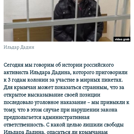
ПРИСОЕДИНЯЙТЕСЬ!
ПОБЕДИТЕЛЕЙ НЕ СУДЯТ?
КРЫМ.НЕПОКОРЕННЫЙ
ELIFBE
УКРАИНСКАЯ ПРОБЛЕМА КРЫМА
Все сайты RFE/RL
Ильдар Дадин
Сегодня мы говорим об истории российского
активиста Ильдара Дадина, которого приговорили
к 3 годам колонии за участие в мирных пикетах.
Для крымчан может показаться странным, что за
открытое высказывание своей позиции
последовало уголовное наказание – мы привыкли к
тому, что в этом случае при нарушении закона
предполагается административная
ответственность. С какой целью лишили свободы
Ильдара Дадина, опасаться ли крымчанам