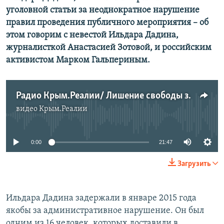
уголовной статьи за неоднократное нарушение
правил проведения публичного мероприятия – об
этом говорим с невестой Ильдара Дадина,
журналисткой Анастасией Зотовой, и российским
активистом Марком Гальпериным.
Радио Крым.Реалии/ Лишение свободы за участие в мирных акциях протеста
видео
Крым.Реалии
No media source currently available
0:00
21:47
Загрузить
Ильдара Дадина задержали в январе 2015 года
якобы за административное нарушение. Он был
одним из 16 человек, которых доставили в