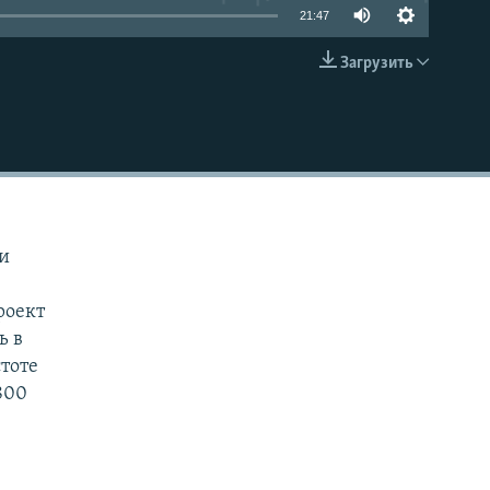
21:47
Загрузить
EMBED
ии
роект
ь в
стоте
800