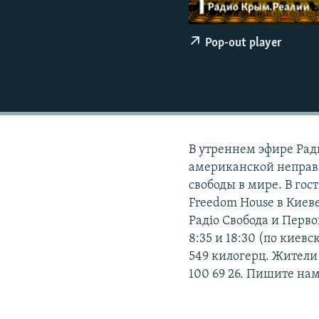
ПОБЕДИТЕЛЕЙ НЕ СУДЯТ?
КРЫМ.НЕПОКОРЕННЫЙ
Pop-out player
ELIFBE
УКРАИНСКАЯ ПРОБЛЕМА КРЫМА
В утреннем эфире Ра
американской неправ
свободы в мире. В го
Freedom House в Киев
Радіо Свобода и Перв
8:35 и 18:30 (по киев
549 килогерц. Жители
100 69 26. Пишите нам