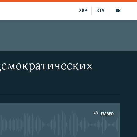
УКР
КТА
демократических
EMBED
able