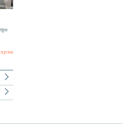
утро
ыпуски