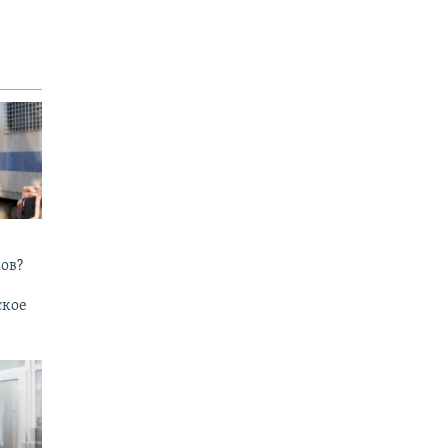
ов?
ское