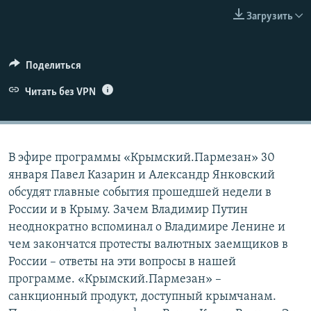
ПРИСОЕДИНЯЙТЕСЬ!
ПОБЕДИТЕЛЕЙ НЕ СУДЯТ?
Загрузить
КРЫМ.НЕПОКОРЕННЫЙ
ELIFBE
Поделиться
УКРАИНСКАЯ ПРОБЛЕМА КРЫМА
Читать без VPN
Все сайты RFE/RL
В эфире программы «Крымский.Пармезан» 30
января Павел Казарин и Александр Янковский
обсудят главные события прошедшей недели в
России и в Крыму. Зачем Владимир Путин
неоднократно вспоминал о Владимире Ленине и
чем закончатся протесты валютных заемщиков в
России – ответы на эти вопросы в нашей
программе. «Крымский.Пармезан» –
санкционный продукт, доступный крымчанам.