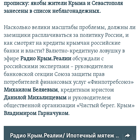
прописку: якобы жители Крыма и Севастополя
занесены в список неблагонадежных.
Насколько велики масштабы проблемы, должны ли
заемщики расплачиваться за политику России, и
как смотрят на кредиты крымчан российские
банки и власти? Валютно-кредитную ловушку в
эфире
Радио Крым.Реалии
обсуждали с
российскими экспертами – руководителем
банковской секции Союза защиты прав
потребителей финансовых услуг «Финпотребсоюз»
Михаилом Беляевым
, кредитным юристом
Данилой Михалищевым
и руководителем
общественной организации «Чистый берег. Крым»
Владимиром Гарначуком
.
Радио Крым.Реалии/ Ипотечный мятеж в России – расплата за оккупацию Крыма?