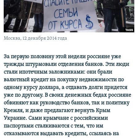
ПРИСОЕДИНЯЙТЕСЬ!
ПОБЕДИТЕЛЕЙ НЕ СУДЯТ?
КРЫМ.НЕПОКОРЕННЫЙ
ELIFBE
Москва, 12 декабря 2014 года
УКРАИНСКАЯ ПРОБЛЕМА КРЫМА
Все сайты RFE/RL
За первую половину этой недели россияне уже
трижды штурмовали отделения банков. Эти люди
стали ипотечным заложниками: они брали
валютный кредит на покупку недвижимости по
одному курсу доллара, а отдавать долги придется
уже по другому. В своих денежных бедах россияне
обвиняют как руководство банков, так и политику
Кремля, и даже предлагают вернуть Крым
Украине. Сами крымчане с российскими
паспортами сталкиваются с тем, что им
отказываются выдавать кредиты, ссылаясь на