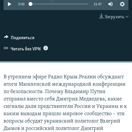
0:00
21:47
ПРИСОЕДИНЯЙТЕСЬ!
ПОБЕДИТЕЛЕЙ НЕ СУДЯТ?
КРЫМ.НЕПОКОРЕННЫЙ
Загрузить
ELIFBE
УКРАИНСКАЯ ПРОБЛЕМА КРЫМА
Поделиться
Все сайты RFE/RL
Читать без VPN
В утреннем эфире Радио Крым.Реалии обсуждают
итоги Мюнхенской международной конференции
по безопасности. Почему Владимир Путин
отправил вместо себя Дмитрия Медведева, какие
сигналы дали представители России и Украины и к
каким выводам пришло мировое сообщество – эти
вопросы обсудят украинский политолог Валерий
Дымов и российский политолог Дмитрий