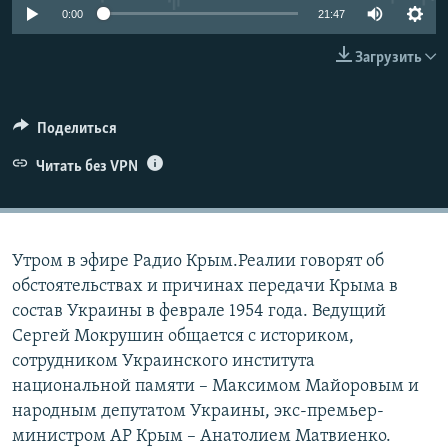
0:00
21:47
ПРИСОЕДИНЯЙТЕСЬ!
ПОБЕДИТЕЛЕЙ НЕ СУДЯТ?
КРЫМ.НЕПОКОРЕННЫЙ
Загрузить
ELIFBE
УКРАИНСКАЯ ПРОБЛЕМА КРЫМА
Поделиться
Все сайты RFE/RL
Читать без VPN
Утром в эфире Радио Крым.Реалии говорят об
обстоятельствах и причинах передачи Крыма в
состав Украины в феврале 1954 года. Ведущий
Сергей Мокрушин общается с историком,
сотрудником Украинского института
национальной памяти – Максимом Майоровым и
народным депутатом Украины, экс-премьер-
министром АР Крым – Анатолием Матвиенко.