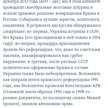
декабря 2013 года (вот! –
авт.
) мы в этом кабинете
проводили своеобразные мозговые штурмы и
искали правовое решение возвращения Крыма в
Россию. Собирались лучшие юристы, политологи,
аналитики. В результате дискуссии обнаружилось
следующее: во-первых, Украина вступила в ООН
без Крыма (его присоединили к ней только в 1954
году); во-вторых, процедура присоединения
прошла без референдума, что, даже по советским
законам, квалифицировалось как грубое
нарушение; в-третьих, после распада СССР
политическое оформление Крыма в составе
Украины также было небезупречным. Вспомните,
как попрали итоги крымского референдума 1991
года, как бесконечно кромсали Конституцию АРК
(Основной закон образца 1992 года и 1998-го –
разные документы, по последнему словно Мамай
прошел), лишили автономию права