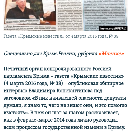
ПРИСОЕДИНЯЙТЕСЬ!
ПОБЕДИТЕЛЕЙ НЕ СУДЯТ?
КРЫМ.НЕПОКОРЕННЫЙ
ELIFBE
Газета «Крымские известия» от 4 марта 2016 года, № 38
УКРАИНСКАЯ ПРОБЛЕМА КРЫМА
Все сайты RFE/RL
Специально для Крым.Реалии, рубрика
«Мнение»
Печатный орган контролированного Россией
парламента Крыма
–
газета «Крымские известия»
(4 марта 2016 года, № 38)
–
опубликовал обширное
интервью Владимира Константинова под
заголовком «В пик наивысшей опасности депутаты
думали, я знаю то, чего не знают они, и это помогло
выстоять». В нем он шаг за шагом рассказывает,
как в феврале-марте 2014 года лично руководил
всем процессом государственной измены в Крыму.