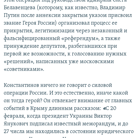
этой операции под руководством адмирала Олега
Белавенцева (которому, как известно, Владимир
Путин после аннексии закрытым указом присвоил
звание Героя России) организовал процесс ее
прикрытия, легитимизации через незаконный и
фальсифицированный «референдум», а также
принуждение депутатов, разбегавшихся при
первой же возможности, к голосованию нужных
«решений», написанных уже московскими
«советниками».
Константинов ничего не говорит о силовой
операции России. И это естественно, иначе какой
он тогда герой? Он отвлекает внимание от главных
событий в Крыму длинным рассказом:
«
С 20
февраля, когда президент Украины Виктор
Янукович подписал известный меморандум, и до
27 числа мы находились в состоянии юридического