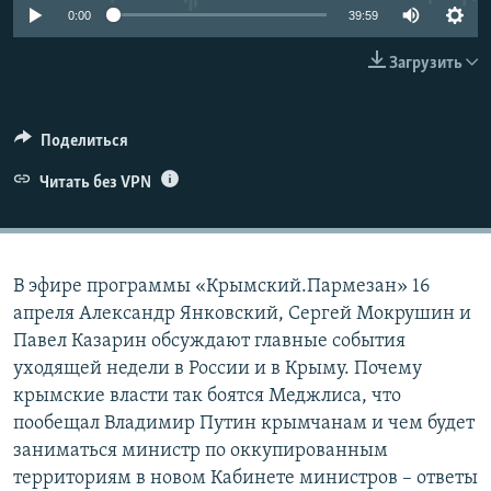
0:00
39:59
ПРИСОЕДИНЯЙТЕСЬ!
ПОБЕДИТЕЛЕЙ НЕ СУДЯТ?
КРЫМ.НЕПОКОРЕННЫЙ
Загрузить
ELIFBE
УКРАИНСКАЯ ПРОБЛЕМА КРЫМА
Поделиться
Все сайты RFE/RL
Читать без VPN
В эфире программы «Крымский.Пармезан» 16
апреля Александр Янковский, Сергей Мокрушин и
Павел Казарин обсуждают главные события
уходящей недели в России и в Крыму. Почему
крымские власти так боятся Меджлиса, что
пообещал Владимир Путин крымчанам и чем будет
заниматься министр по оккупированным
территориям в новом Кабинете министров – ответы