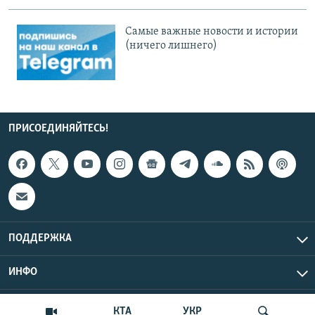
Cамые важные новости и истории
(ничего лишнего)
ПРИСОЕДИНЯЙТЕСЬ!
ПОДДЕРЖКА
ИНФО
UTC+3
Copyright Крым.Реалии, 2026 | Все права защищены.
КТА
УКР