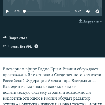
No media source currently available
ПРИСОЕДИНЯЙТЕСЬ!
ПОБЕДИТЕЛЕЙ НЕ СУДЯТ?
0:00
24:47
КРЫМ.НЕПОКОРЕННЫЙ
ELIFBE
Загрузить
УКРАИНСКАЯ ПРОБЛЕМА КРЫМА
Все сайты RFE/RL
Поделиться
Читать без VPN
В вечернем эфире Радио Крым.Реалии обсуждают
программный текст главы Следственного комитета
Российской Федерации Александра Бастрыкина.
Как один из главных силовиков видит
политическую систему страны и возможно ли
воплотить эти идеи в России обсудят редактор
отдела «Политика» издания «Новая газета» Кирилл