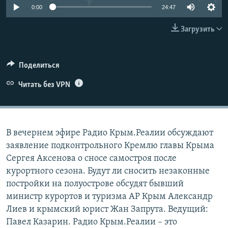
0:00
24:47
ПРИСОЕДИНЯЙТЕСЬ!
ПОБЕДИТЕЛЕЙ НЕ СУДЯТ?
КРЫМ.НЕПОКОРЕННЫЙ
Загрузить
ELIFBE
УКРАИНСКАЯ ПРОБЛЕМА КРЫМА
Поделиться
Все сайты RFE/RL
Читать без VPN
В вечернем эфире Радио Крым.Реалии обсуждают
заявление подконтрольного Кремлю главы Крыма
Сергея Аксенова о сносе самостроя после
курортного сезона. Будут ли сносить незаконные
постройки на полуострове обсудят бывший
министр курортов и туризма АР Крым Александр
Лиев и крымский юрист Жан Запрута. Ведущий:
Павел Казарин. Радио Крым.Реалии – это