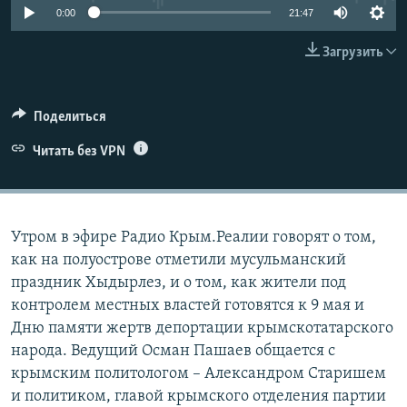
0:00
21:47
ПРИСОЕДИНЯЙТЕСЬ!
ПОБЕДИТЕЛЕЙ НЕ СУДЯТ?
КРЫМ.НЕПОКОРЕННЫЙ
Загрузить
ELIFBE
УКРАИНСКАЯ ПРОБЛЕМА КРЫМА
Поделиться
Все сайты RFE/RL
Читать без VPN
Утром в эфире Радио Крым.Реалии говорят о том,
как на полуострове отметили мусульманский
праздник Хыдырлез, и о том, как жители под
контролем местных властей готовятся к 9 мая и
Дню памяти жертв депортации крымскотатарского
народа. Ведущий Осман Пашаев общается с
крымским политологом – Александром Старишем
и политиком, главой крымского отделения партии