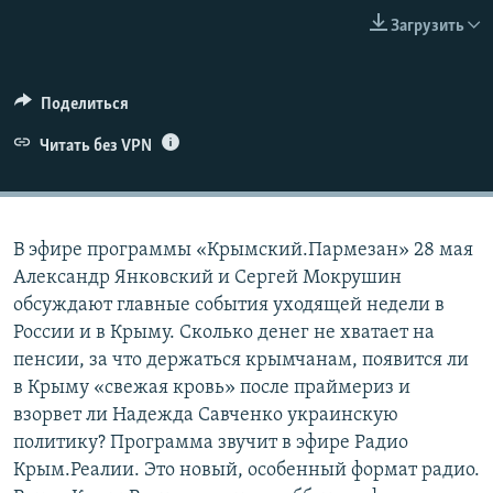
ПРИСОЕДИНЯЙТЕСЬ!
ПОБЕДИТЕЛЕЙ НЕ СУДЯТ?
Загрузить
КРЫМ.НЕПОКОРЕННЫЙ
ELIFBE
Поделиться
УКРАИНСКАЯ ПРОБЛЕМА КРЫМА
Читать без VPN
Все сайты RFE/RL
В эфире программы «Крымский.Пармезан» 28 мая
Александр Янковский и Сергей Мокрушин
обсуждают главные события уходящей недели в
России и в Крыму. Сколько денег не хватает на
пенсии, за что держаться крымчанам, появится ли
в Крыму «свежая кровь» после праймериз и
взорвет ли Надежда Савченко украинскую
политику? Программа звучит в эфире Радио
Крым.Реалии. Это новый, особенный формат радио.