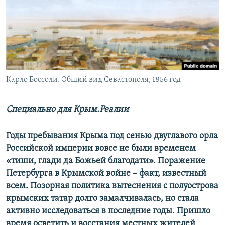
ПРИСОЕДИНЯЙТЕСЬ!
ПОБЕДИТЕЛЕЙ НЕ СУДЯТ?
КРЫМ.НЕПОКОРЕННЫЙ
ELIFBE
УКРАИНСКАЯ ПРОБЛЕМА КРЫМА
Все сайты RFE/RL
Карло Боссоли. Общий вид Севастополя, 1856 год
Специально для Крым.Реалии
Годы пребывания Крыма под сенью двуглавого орла
Российской империи вовсе не были временем
«тиши, глади да Божьей благодати». Поражение
Петербурга в Крымской войне – факт, известный
всем. Позорная политика вытеснения с полуострова
крымских татар долго замалчивалась, но стала
активно исследоваться в последние годы. Пришло
время осветить и восстания местных жителей