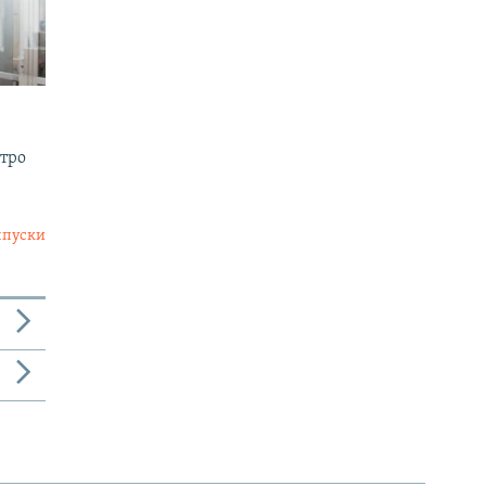
утро
ыпуски