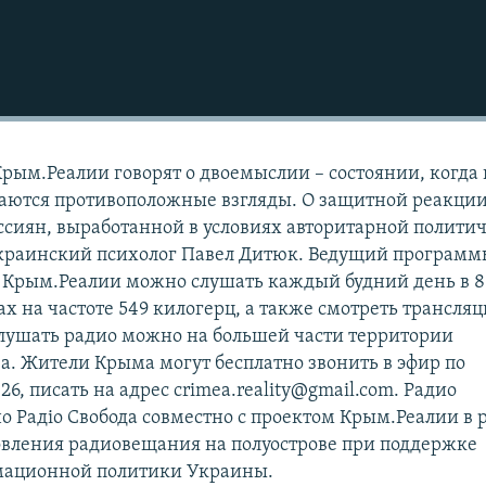
Крым.Реалии говорят о двоемыслии – состоянии, когда 
ваются противоположные взгляды. О защитной реакци
сиян, выработанной в условиях авторитарной полити
украинский психолог Павел Дитюк. Ведущий программ
 Крым.Реалии можно слушать каждый будний день в 8
ах на частоте 549 килогерц, а также смотреть трансля
лушать радио можно на большей части территории
а. Жители Крыма могут бесплатно звонить в эфир по
26, писать на адрес crimea.reality@gmail.com. Радио
 Радіо Свобода совместно с проектом Крым.Реалии в 
новления радиовещания на полуострове при поддержке
мационной политики Украины.