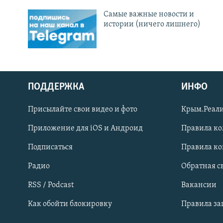
Cамые важные новости и
истории (ничего лишнего)
ПОДДЕРЖКА
ИНФО
Українською
Присылайте свои видео и фото
Крым.Реали
Qırımtatar
Приложение для iOS и Андроид
Правила к
Подписаться
Правила к
ПРИСОЕДИНЯЙТЕСЬ!
Радио
Обратная с
RSS / Podcast
Вакансии
Как обойти блокировку
Правила з
Все сайты RFE/RL