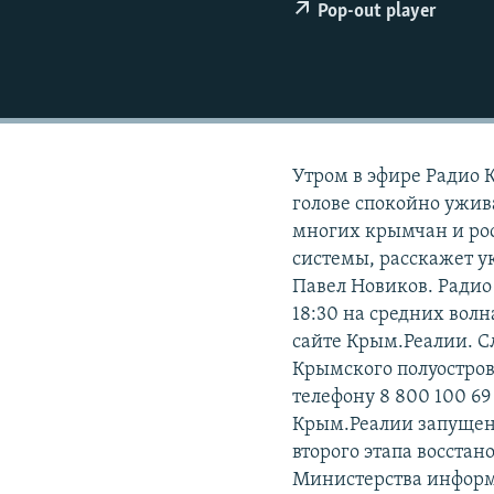
ПОБЕДИТЕЛЕЙ НЕ СУДЯТ?
Pop-out player
КРЫМ.НЕПОКОРЕННЫЙ
ELIFBE
УКРАИНСКАЯ ПРОБЛЕМА КРЫМА
Утром в эфире Радио 
голове спокойно ужи
многих крымчан и рос
системы, расскажет 
Павел Новиков. Радио
18:30 на средних волн
сайте Крым.Реалии. С
Крымского полуостров
телефону 8 800 100 69 
Крым.Реалии запущено
второго этапа восста
Министерства инфор