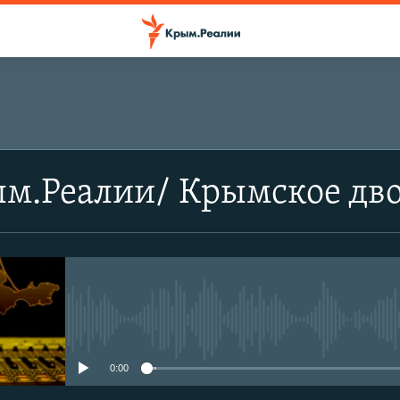
ым.Реалии/ Крымское дв
No media source currently avail
0:00