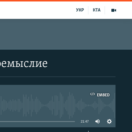
УКР
КТА
оемыслие
EMBED
able
21:47