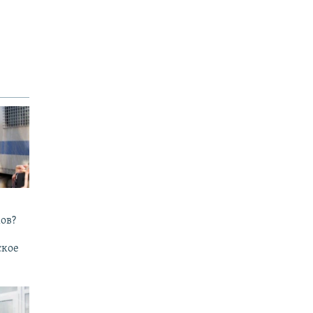
ов?
ское