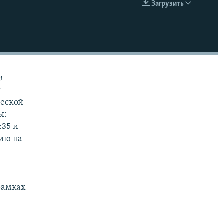
Загрузить
EMBED
в
и
ческой
ы:
:35 и
цию на
рамках