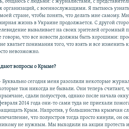
сь, общаюсь с людьми: с журналистами, с представите
 организаций, с военнослужащими. Я пытаюсь узнать,
моей стране, чтобы понять, что делать мне самому. Мн
 мирная жизнь в Украине продолжается. С другой стор
елевидение вываливает на своих зрителей огромный п
не говорю, что все новости должны быть хорошими: про
не хватает понимания того, что взять и все изменить 
осто невозможно.
задают вопросы о Крыме?
– Буквально сегодня меня разозлили некоторые журна
которые там никогда не бывали. Они теперь считают, ч
крымчане, сдали полуостров, однако после начала окку
февраля 2014 года они-то сами туда не приехали помог
защищать Крым. Напротив, у большинства крымчан с
впечатление, что полуостров тогда просто кинули, он о
никому не нужным. Мы выходили на акции протеста и 