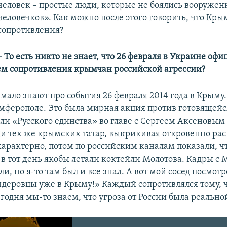
человек – простые люди, которые не боялись вооруже
человечков». Как можно после этого говорить, что Кры
сопротивления?
– То есть никто не знает, что 26 февраля в Украине оф
м сопротивления крымчан российской агрессии?
мало знают про события 26 февраля 2014 года в Крыму.
мферополе. Это была мирная акция против готовящейс
ели «Русского единства» во главе с Сергеем Аксеновым
и тех же крымских татар, выкрикивая откровенно рас
характерно, потом по российским каналам показали, чт
в тот день якобы летали коктейли Молотова. Кадры с
ли, но я-то там был и все знал. А вот мой сосед посмот
ндеровцы уже в Крыму!» Каждый сопротивлялся тому, ч
егодня мы-то знаем, что угроза от России была реально