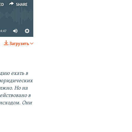
ED
SHARE
24:47
Загрузить
SHARE
дию ехать в
х юридических
лжно. Но на
ействовано в
 исходом. Они