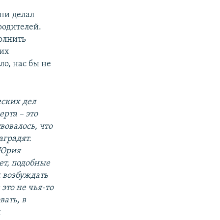
 ни делал
родителей.
олнить
ких
ло, нас бы не
еских дел
рта – это
вовалось, что
аградят.
 Юрия
ет, подобные
м возбуждать
 это не чья-то
вать, в
м