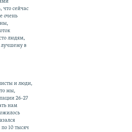
лями
 что сейчас
е очень
оны,
оток
сто людям,
к лучшему в
листы и люди,
то мы,
пации 26-27
ать нам
ложилось
казался
по 10 тысяч