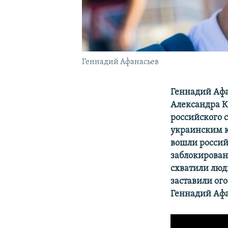
Геннадий Афанасьев
Геннадий Афа
Александра К
российского 
украинским к
вошли россий
заблокирован
схватили люд
заставили ого
Геннадий Афа