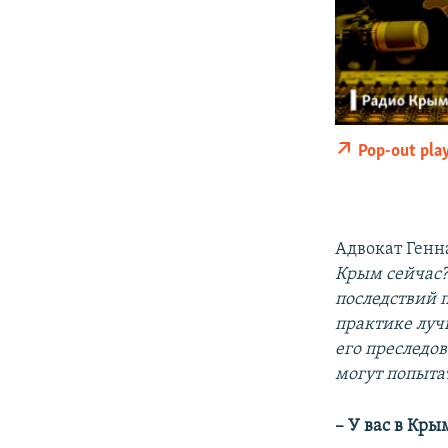
Pop-out pla
Адвокат Генн
Крым сейчас?
последствий 
практике луч
его преследо
могут попытат
– У вас в Кры