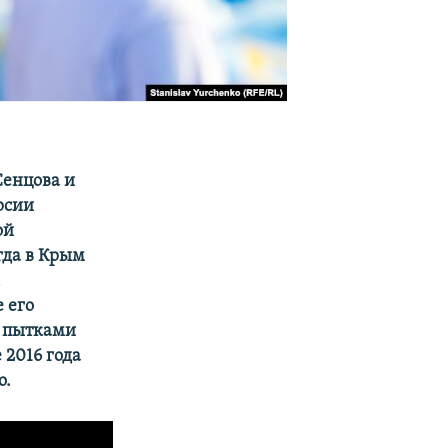
Сенцова и
рсии
ой
гда в Крым
,
 его
д пытками
 2016 года
о.