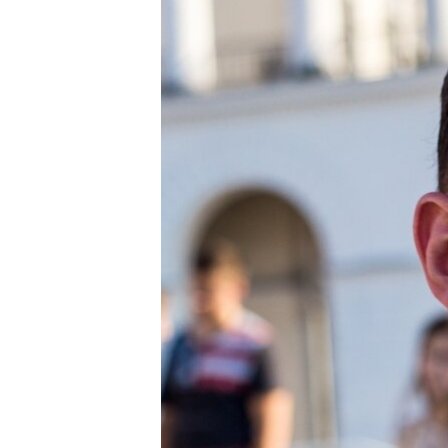
ПОБЕДИТЕЛЕЙ НЕ СУДЯТ?
КРЫМ.НЕПОКОРЕННЫЙ
ELIFBE
УКРАИНСКАЯ ПРОБЛЕМА КРЫМА