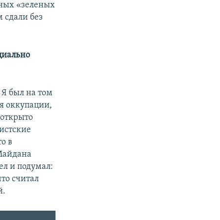
нных «зеленых
м сдали без
ициально
 Я был на том
я оккупации,
 открыто
истские
о в
 Майдана
рел и подумал:
то считал
й.