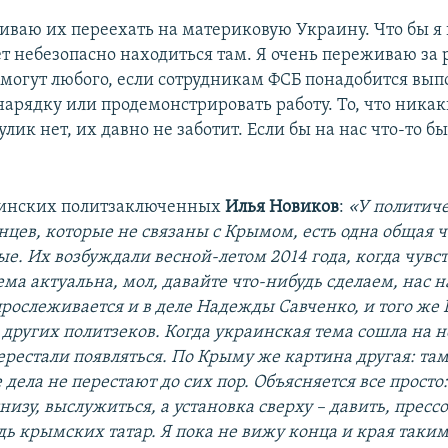
риваю их переехать на материковую Украину. Что бы я
ет небезопасно находиться там. Я очень переживаю за 
 могут любого, если сотрудникам ФСБ понадобится вып
нарядку или продемонстрировать работу. То, что ника
ик нет, их давно не заботит. Если бы на нас что-то бы
аинских политзаключенных
Илья Новиков
:
«У политич
цев, которые не связаны с Крымом, есть одна общая че
е. Их возбуждали весной-летом 2014 года, когда чувст
ма актуальна, мол, давайте что-нибудь сделаем, нас н
прослеживается и в деле Надежды Савченко, и того же
 других политзеков. Когда украинская тема сошла на н
ерестали появляться. По Крыму же картина другая: та
дела не перестают до сих пор. Объясняется все просто:
изу, выслужиться, а установка сверху – давить, прессо
дь крымских татар. Я пока не вижу конца и края таки