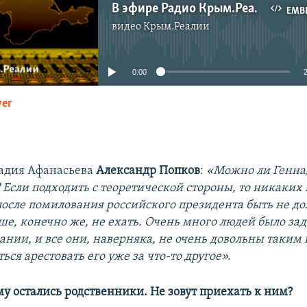
В эфире Радио Крым.Реалии интервью с Геннадием Афанасьевым
EMB
видео
Крым.Реалии
No media source currently available
0:00
yer
EMBED
адия Афанасьева
Александр Попков
:
«Можно ли Генна
 Если подходить с теоретической стороны, то никаки
после помилования российского президента быть не до
ше, конечно же, не ехать. Очень много людей было зад
вании, и все они, наверняка, не очень довольны таким
ься арестовать его уже за что-то другое».
му остались родственники. Не зовут приехать к ним?