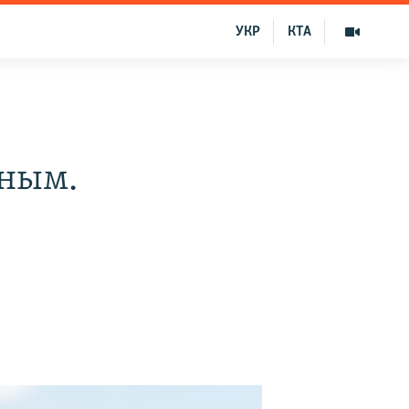
УКР
КТА
е
ным.