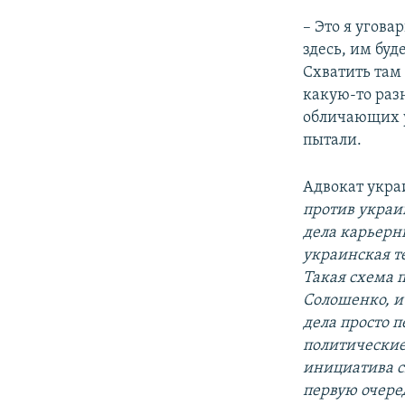
– Это я угова
здесь, им буд
Схватить там
какую-то раз
обличающих ул
пытали.
Адвокат укр
против украин
дела карьерны
украинская те
Такая схема 
Солошенко, и
дела просто п
политические 
инициатива сн
первую очере