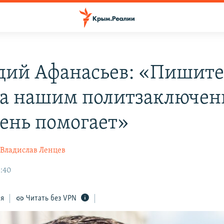
дий Афанасьев: «Пишит
а нашим политзаключен
чень помогает»
Владислав Ленцев
1:40
ся
Читать без VPN