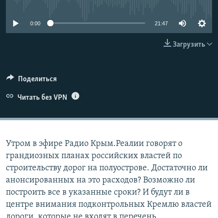
No media source currently available
ПРИСОЕДИНЯЙТЕСЬ!
ПОБЕДИТЕЛЕЙ НЕ СУДЯТ?
0:00
21:47
КРЫМ.НЕПОКОРЕННЫЙ
ELIFBE
Загрузить
УКРАИНСКАЯ ПРОБЛЕМА КРЫМА
Все сайты RFE/RL
Поделиться
Читать без VPN
Утром в эфире Радио Крым.Реалии говорят о
грандиозных планах российских властей по
строительству дорог на полуострове. Достаточно ли
анонсированных на это расходов? Возможно ли
построить все в указанные сроки? И будут ли в
центре внимания подконтрольных Кремлю властей
дороги, которые не входят в перечень