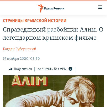
Доступность
ссылки
Вернуться
СТРАНИЦЫ КРЫМСКОЙ ИСТОРИИ
к
НОВОСТИ
Справедливый разбойник Алим. О
основному
СПЕЦПРОЕКТЫ
содержанию
легендарном крымском фильме
ВОДА
Вернутся
ГРУЗ 200
к
Богдан Губернский
ИСТОРИЯ
КАРТА ВОЕННЫХ ОБЪЕКТОВ КРЫМА
главной
19 ноября 2020, 08:50
ЕЩЕ
11 ЛЕТ ОККУПАЦИИ КРЫМА. 11 ИСТОРИЙ СОПРОТИВЛЕНИЯ
навигации
Вернутся
РАДІО СВОБОДА
ИНТЕРАКТИВ
Поделиться
Читать без VPN
к
КАК ОБОЙТИ БЛОКИРОВКУ
ИНФОГРАФИКА
поиску
ТЕЛЕПРОЕКТ КРЫМ.РЕАЛИИ
Українською
СОВЕТЫ ПРАВОЗАЩИТНИКОВ
Qırımtatar
ПРОПАВШИЕ БЕЗ ВЕСТИ