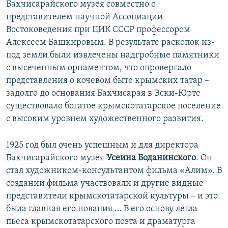
Бахчисарайского музея совместно с
представителем научной Ассоциации
Востоковедения при ЦИК СССР профессором
Алексеем Башкировым. В результате раскопок из-
под земли были извлечены надгробные памятники
с высеченным орнаментом, что опровергало
представления о кочевом быте крымских татар –
задолго до основания Бахчисарая в Эски-Юрте
существовало богатое крымскотатарское поселение
с высоким уровнем художественного развития.
1925 год был очень успешным и для директора
Бахчисарайского музея
Усеина Боданинского
. Он
стал художником-консультантом фильма «Алим». В
создании фильма участвовали и другие видные
представители крымскотатарской культуры – и это
была главная его новация … В его основу легла
пьеса крымскотатарского поэта и драматурга