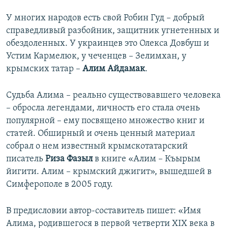
У многих народов есть свой Робин Гуд – добрый
справедливый разбойник, защитник угнетенных и
обездоленных. У украинцев это Олекса Довбуш и
Устим Кармелюк, у чеченцев – Зелимхан, у
крымских татар –
Алим Айдамак
.
Судьба Алима – реально существовавшего человека
– обросла легендами, личность его стала очень
популярной – ему посвящено множество книг и
статей. Обширный и очень ценный материал
собрал о нем известный крымскотатарский
писатель
Риза Фазыл
в книге «Алим – Къырым
йигити. Алим – крымский джигит», вышедшей в
Симферополе в 2005 году.
В предисловии автор-составитель пишет: «Имя
Алима, родившегося в первой четверти XIX века в