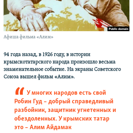
ПРИСОЕДИНЯЙТЕСЬ!
ПОБЕДИТЕЛЕЙ НЕ СУДЯТ?
КРЫМ.НЕПОКОРЕННЫЙ
ELIFBE
Афиша фильма «Алим»
УКРАИНСКАЯ ПРОБЛЕМА КРЫМА
Все сайты RFE/RL
94 года назад, в 1926 году, в истории
крымскотатарского народа произошло весьма
знаменательное событие. На экраны Советского
Союза вышел фильм «Алим».
У многих народов есть свой
Робин Гуд – добрый справедливый
разбойник, защитник угнетенных и
обездоленных. У крымских татар
это – Алим Айдамак