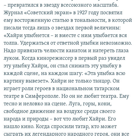
– превратился в звезду всесоюзного масштаба.
Журнал «Советский экран» в 1927 году посвятил
ему восторженную статью в тональности, в которой
писали тогда лишь о звездах первой величины:
«Хайри улыбнется – и вместе с ним улыбается вся
толпа. Удержаться от ответной улыбки невозможно.
Надо привязать челюсти канатом и натереть глаза
луком. Когда кинорежиссер в первый раз увидел
эту улыбку Хайри, он стал снимать эту улыбку в
каждой сцене, на каждом шагу: «Эта улыбка всю
картину вывезет». Хайри не только танцор. Он
играет роли героев в национальном татарском
театре в Симферополе. Но он не любит театра. Ему
тесно и неловко на сцене. Луга, горы, кони,
свободное движение на воздухе среди своего
народа и природы – вот что любит Хайри. Его
нашло кино. Когда спросили татар, кто может
сыграть их легендарного народного героя, они все