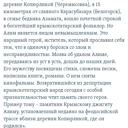
деревне Копюрликой (Черемисовка), в 15
километрах от славного Карасубазара (Белогорск),
в семье бедняка Азамата, вошло почетной строкой
в богатейший крымскотатарский фольклор. Но
Алим является лицом невымышленным. Это
народный герой, мститель, который прославил себя
тем, что в одиночку боролся со злом и
несправедливостью. Молва об удалом Алиме,
передаваясь из уст в уста, дошла до наших дней.
Его мужеству посвящены стихи, сложены песни,
написаны книги, романы. О нем сняты
кинофильмы. Возвратившийся из депортации
крымскотатарский народ сегодня с особой
признательностью чтит память своего героя.
Пример тому – памятник Крымскому джигиту
Алиму, установленный недавно на феодосийской
трассе вблизи деревни Копюрликой, где он
родился».