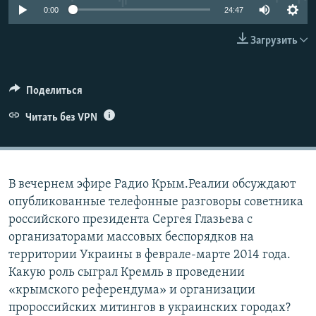
0:00
24:47
ПРИСОЕДИНЯЙТЕСЬ!
ПОБЕДИТЕЛЕЙ НЕ СУДЯТ?
КРЫМ.НЕПОКОРЕННЫЙ
Загрузить
ELIFBE
УКРАИНСКАЯ ПРОБЛЕМА КРЫМА
Поделиться
Все сайты RFE/RL
Читать без VPN
В вечернем эфире Радио Крым.Реалии обсуждают
опубликованные телефонные разговоры советника
российского президента Сергея Глазьева с
организаторами массовых беспорядков на
территории Украины в феврале-марте 2014 года.
Какую роль сыграл Кремль в проведении
«крымского референдума» и организации
пророссийских митингов в украинских городах?