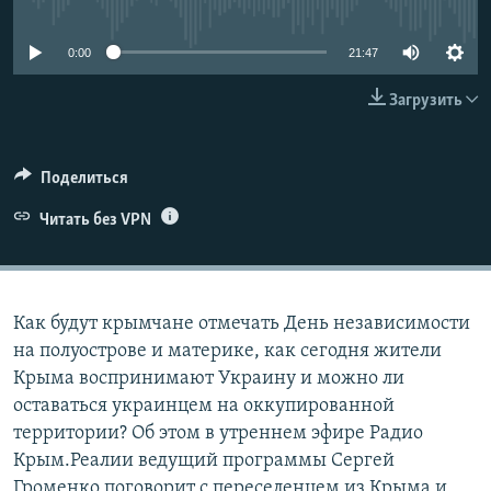
No media source currently available
ПРИСОЕДИНЯЙТЕСЬ!
ПОБЕДИТЕЛЕЙ НЕ СУДЯТ?
0:00
21:47
КРЫМ.НЕПОКОРЕННЫЙ
ELIFBE
Загрузить
УКРАИНСКАЯ ПРОБЛЕМА КРЫМА
Все сайты RFE/RL
Поделиться
Читать без VPN
Как будут крымчане отмечать День независимости
на полуострове и материке, как сегодня жители
Крыма воспринимают Украину и можно ли
оставаться украинцем на оккупированной
территории? Об этом в утреннем эфире Радио
Крым.Реалии ведущий программы Сергей
Громенко поговорит с переселенцем из Крыма и