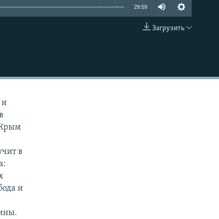
29:59
Загрузить
EMBED
 и
в
 Крым
учит в
а:
х
бода и
ины.