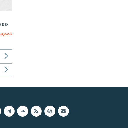
анию
ыпуски