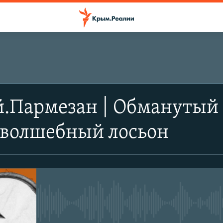
.Пармезан | Обманутый 
 волшебный лосьон
No media source currently avail