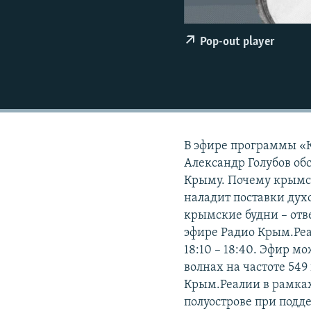
ПОБЕДИТЕЛЕЙ НЕ СУДЯТ?
КРЫМ.НЕПОКОРЕННЫЙ
Pop-out player
ELIFBE
УКРАИНСКАЯ ПРОБЛЕМА КРЫМА
В эфире программы «
Александр Голубов об
Крыму. Почему крымск
наладит поставки дух
крымские будни – отв
эфире Радио Крым.Реа
18:10 – 18:40. Эфир м
волнах на частоте 549
Крым.Реалии в рамках
полуострове при под