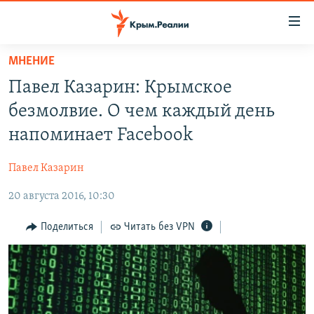
Доступность
ссылки
Вернуться
МНЕНИЕ
к
НОВОСТИ
Павел Казарин: Крымское
основному
СПЕЦПРОЕКТЫ
содержанию
безмолвие. О чем каждый день
ВОДА
Вернутся
ГРУЗ 200
напоминает Facebook
к
ИСТОРИЯ
КАРТА ВОЕННЫХ ОБЪЕКТОВ КРЫМА
главной
Павел Казарин
ЕЩЕ
11 ЛЕТ ОККУПАЦИИ КРЫМА. 11 ИСТОРИЙ СОПРОТИВЛЕНИЯ
навигации
Вернутся
20 августа 2016, 10:30
РАДІО СВОБОДА
ИНТЕРАКТИВ
к
КАК ОБОЙТИ БЛОКИРОВКУ
ИНФОГРАФИКА
Поделиться
Читать без VPN
поиску
ТЕЛЕПРОЕКТ КРЫМ.РЕАЛИИ
Українською
СОВЕТЫ ПРАВОЗАЩИТНИКОВ
Qırımtatar
ПРОПАВШИЕ БЕЗ ВЕСТИ