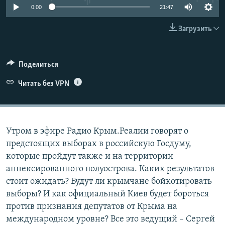
0:00
21:47
ПРИСОЕДИНЯЙТЕСЬ!
ПОБЕДИТЕЛЕЙ НЕ СУДЯТ?
КРЫМ.НЕПОКОРЕННЫЙ
Загрузить
ELIFBE
УКРАИНСКАЯ ПРОБЛЕМА КРЫМА
Поделиться
Все сайты RFE/RL
Читать без VPN
Утром в эфире Радио Крым.Реалии говорят о
предстоящих выборах в российскую Госдуму,
которые пройдут также и на территории
аннексированного полуострова. Каких результатов
стоит ожидать? Будут ли крымчане бойкотировать
выборы? И как официальный Киев будет бороться
против признания депутатов от Крыма на
международном уровне? Все это ведущий – Сергей