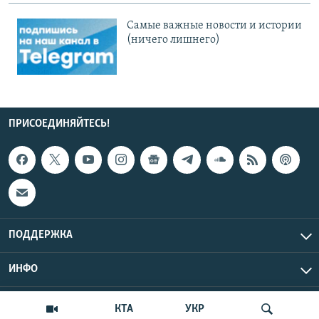
Cамые важные новости и истории
(ничего лишнего)
ПРИСОЕДИНЯЙТЕСЬ!
ПОДДЕРЖКА
ИНФО
UTC+3
Copyright Крым.Реалии, 2026 | Все права защищены.
КТА
УКР