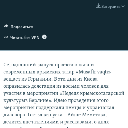
ПРИСОЕДИНЯЙТЕСЬ!
ПОБЕДИТЕЛЕЙ НЕ СУДЯТ?
Загрузить
КРЫМ.НЕПОКОРЕННЫЙ
ELIFBE
Поделиться
УКРАИНСКАЯ ПРОБЛЕМА КРЫМА
Читать без VPN
Все сайты RFE/RL
Сегодняшний выпуск проекта о жизни
современных крымских татар «Musafir vaqtı»
вещает из Германии. В эти дни из Киева
оправилась делегация из восьми человек для
участия в мероприятии «Неделя крымскотатарской
культурыв Берлине». Идею проведения этого
мероприятия поддержали немцы и украинская
диаспора. Гостья выпуска – Айше Меметова,
делится впечатлениями и рассказами, о днях