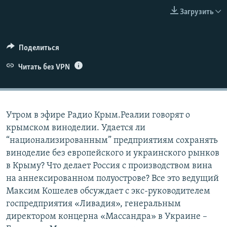
ПРИСОЕДИНЯЙТЕСЬ!
ПОБЕДИТЕЛЕЙ НЕ СУДЯТ?
Загрузить
КРЫМ.НЕПОКОРЕННЫЙ
ELIFBE
Поделиться
УКРАИНСКАЯ ПРОБЛЕМА КРЫМА
Читать без VPN
Все сайты RFE/RL
Утром в эфире Радио Крым.Реалии говорят о
крымском виноделии. Удается ли
“национализированным” предприятиям сохранять
виноделие без европейского и украинского рынков
в Крыму? Что делает Россия с производством вина
на аннексированном полуострове? Все это ведущий
Максим Кошелев обсуждает с экс-руководителем
госпредприятия «Ливадия», генеральным
директором концерна «Массандра» в Украине –