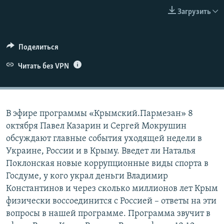
ПРИСОЕДИНЯЙТЕСЬ!
ПОБЕДИТЕЛЕЙ НЕ СУДЯТ?
Загрузить
КРЫМ.НЕПОКОРЕННЫЙ
ELIFBE
Поделиться
УКРАИНСКАЯ ПРОБЛЕМА КРЫМА
Читать без VPN
Все сайты RFE/RL
В эфире программы «Крымский.Пармезан» 8
октября Павел Казарин и Сергей Мокрушин
обсуждают главные события уходящей недели в
Украине, России и в Крыму. Введет ли Наталья
Поклонская новые коррупционные виды спорта в
Госдуме, у кого украл деньги Владимир
Константинов и через сколько миллионов лет Крым
физически воссоединится с Россией – ответы на эти
вопросы в нашей программе. Программа звучит в