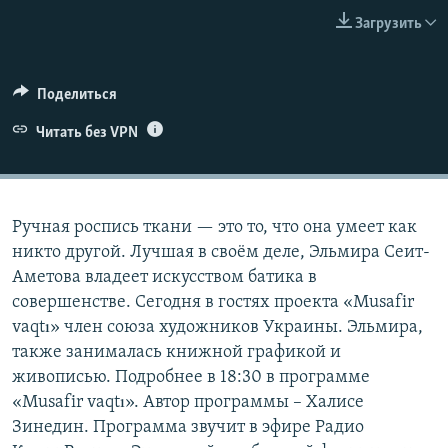
ПРИСОЕДИНЯЙТЕСЬ!
ПОБЕДИТЕЛЕЙ НЕ СУДЯТ?
Загрузить
КРЫМ.НЕПОКОРЕННЫЙ
ELIFBE
Поделиться
УКРАИНСКАЯ ПРОБЛЕМА КРЫМА
Читать без VPN
Все сайты RFE/RL
Ручная роспись ткани — это то, что она умеет как
никто другой. Лучшая в своём деле, Эльмира Сеит-
Аметова владеет искусством батика в
совершенстве. Сегодня в гостях проекта «Musafir
vaqtı» член союза художников Украины. Эльмира,
также занималась книжной графикой и
живописью. Подробнее в 18:30 в программе
«Musafir vaqtı». Автор программы –​ Халисе
Зинедин. Программа звучит в эфире Радио