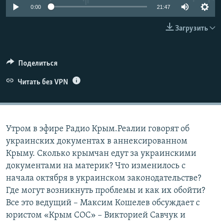
0:00
21:47
ПРИСОЕДИНЯЙТЕСЬ!
ПОБЕДИТЕЛЕЙ НЕ СУДЯТ?
КРЫМ.НЕПОКОРЕННЫЙ
Загрузить
ELIFBE
УКРАИНСКАЯ ПРОБЛЕМА КРЫМА
Поделиться
Все сайты RFE/RL
Читать без VPN
Утром в эфире Радио Крым.Реалии говорят об
украинских документах в аннексированном
Крыму. Сколько крымчан едут за украинскими
документами на материк? Что изменилось с
начала октября в украинском законодательстве?
Где могут возникнуть проблемы и как их обойти?
Все это ведущий – Максим Кошелев обсуждает с
юристом «Крым СОС» – Викторией Савчук и