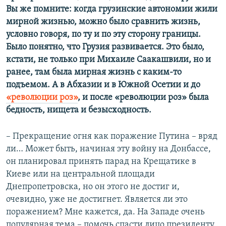
Вы же помните: когда грузинские автономии жили
мирной жизнью, можно было сравнить жизнь,
условно говоря, по ту и по эту сторону границы.
Было понятно, что Грузия развивается. Это было,
кстати, не только при Михаиле Саакашвили, но и
ранее, там была мирная жизнь с каким-то
подъемом. А в Абхазии и в Южной Осетии и до
«революции роз»
, и после «революции роз» была
бедность, нищета и безысходность.
–​ Прекращение огня как поражение Путина – вряд
ли… Может быть, начиная эту войну на Донбассе,
он планировал принять парад на Крещатике в
Киеве или на центральной площади
Днепропетровска, но он этого не достиг и,
очевидно, уже не достигнет. Является ли это
поражением? Мне кажется, да. На Западе очень
популярная тема – помочь спасти лицо президенту