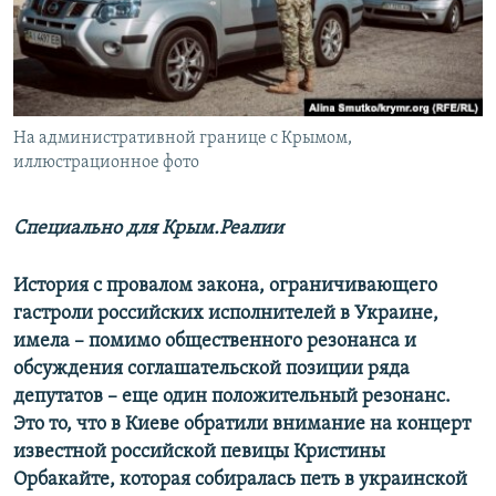
ПРИСОЕДИНЯЙТЕСЬ!
ПОБЕДИТЕЛЕЙ НЕ СУДЯТ?
КРЫМ.НЕПОКОРЕННЫЙ
ELIFBE
На административной границе с Крымом,
УКРАИНСКАЯ ПРОБЛЕМА КРЫМА
иллюстрационное фото
Все сайты RFE/RL
Специально для Крым.Реалии
История с провалом закона, ограничивающего
гастроли российских исполнителей в Украине,
имела – помимо общественного резонанса и
обсуждения соглашательской позиции ряда
депутатов – еще один положительный резонанс.
Это то, что в Киеве обратили внимание на концерт
известной российской певицы Кристины
Орбакайте, которая собиралась петь в украинской