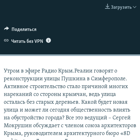
ПРИСОЕДИНЯЙТЕСЬ!
ПОБЕДИТЕЛЕЙ НЕ СУДЯТ?
Загрузить
КРЫМ.НЕПОКОРЕННЫЙ
ELIFBE
Поделиться
УКРАИНСКАЯ ПРОБЛЕМА КРЫМА
Читать без VPN
Все сайты RFE/RL
Утром в эфире Радио Крым.Реалии говорят о
реконструкции улицы Пушкина в Симферополе.
Активное строительство стало причиной многих
нареканий со стороны крымчан, ведь улица
осталась без старых деревьев. Какой будет новая
улица и может ли сегодня общественность влиять
на обустройство города? Все это ведущий – Сергей
Мокрушин обсуждает с членом союза архитекторов
Крыма, руководителем архитектурного бюро «8D