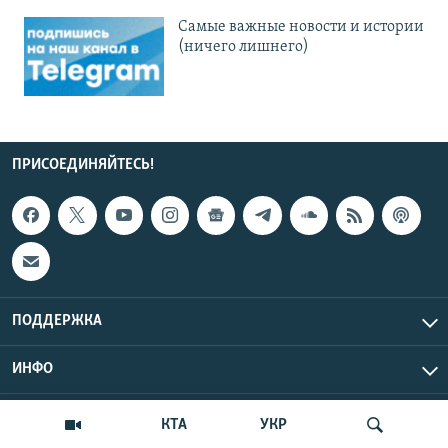
Cамые важные новости и истории
(ничего лишнего)
ПРИСОЕДИНЯЙТЕСЬ!
ПОДДЕРЖКА
ИНФО
UTC+3
Copyright Крым.Реалии, 2026 | Все права защищены.
КТА
УКР