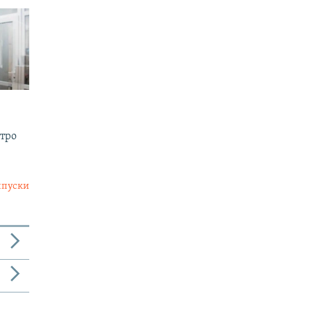
утро
ыпуски