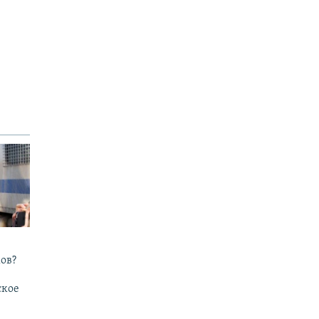
ов?
ское