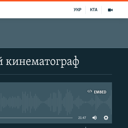
УКР
КТА
й кинематограф
EMBED
able
21:47