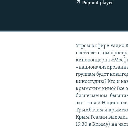
ПОБЕДИТЕЛЕЙ НЕ СУДЯТ?
Pop-out player
КРЫМ.НЕПОКОРЕННЫЙ
ELIFBE
УКРАИНСКАЯ ПРОБЛЕМА КРЫМА
Утром в эфире Радио 
постсоветском простра
киноконцерна «Мосфи
«национализированна
группам будет невыго
киностудию? Кто и как
крымским кино? Все э
бизнесменом, бывшим
экс-главой Националь
Трымбачем и крымско
Крым.Реалии выходит п
19:30 в Крыму) на час