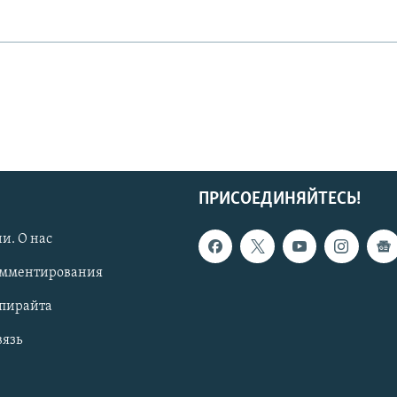
ПРИСОЕДИНЯЙТЕСЬ!
и. О нас
омментирования
опирайта
вязь