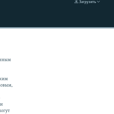
Загрузить
EMBED
очным
ским
новым,
о
 и
могут