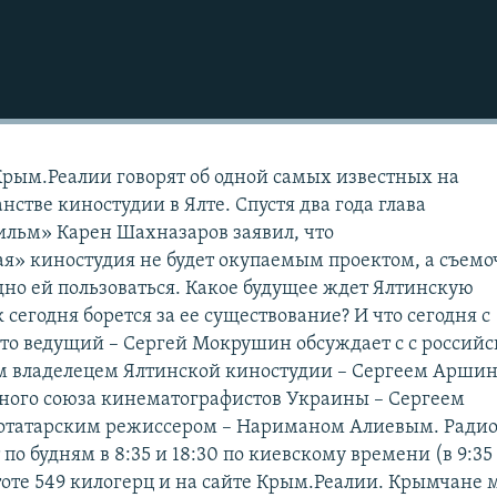
Крым.Реалии говорят об одной самых известных на
нстве киностудии в Ялте. Спустя два года глава
льм» Карен Шахназаров заявил, что
я» киностудия не будет окупаемым проектом, а съем
дно ей пользоваться. Какое будущее ждет Ялтинскую
 сегодня борется за ее существование? И что сегодня с
то ведущий – Сергей Мокрушин обсуждает с с россий
 владелецем Ялтинской киностудии – Сергеем Арши
ного союза кинематографистов Украины – Сергеем
татарским режиссером – Нариманом Алиевым. Ради
о будням в 8:35 и 18:30 по киевскому времени (в 9:35
тоте 549 килогерц и на сайте Крым.Реалии. Крымчане 