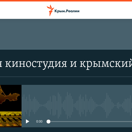
я киностудия и крымски
No media source currently avail
0:00