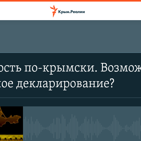
ость по-крымски. Возмо
ое декларирование?
No media source currently avail