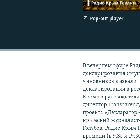
ПОБЕДИТЕЛЕЙ НЕ СУДЯТ?
КРЫМ.НЕПОКОРЕННЫЙ
Pop-out player
ELIFBE
УКРАИНСКАЯ ПРОБЛЕМА КРЫМА
В вечернем эфире Рад
декларирования имущ
чиновников вызвали т
декларирования в рос
Кремлю руководители 
директор Transparenc
проекта «Декларатор» 
крымский журналист-
Голубов. Радио Крым.Р
времени (в 9:35 и 19: