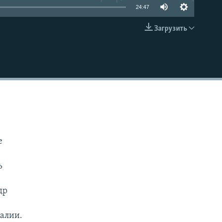
24:47
Загрузить
EMBED
е
ь
др
еалии.