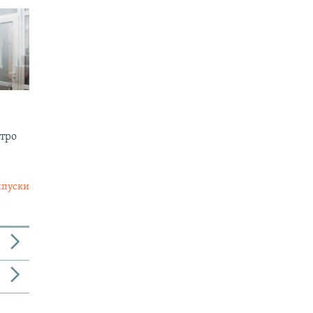
утро
ыпуски