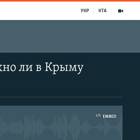
УКР
КТА
жно ли в Крыму
EMBED
able