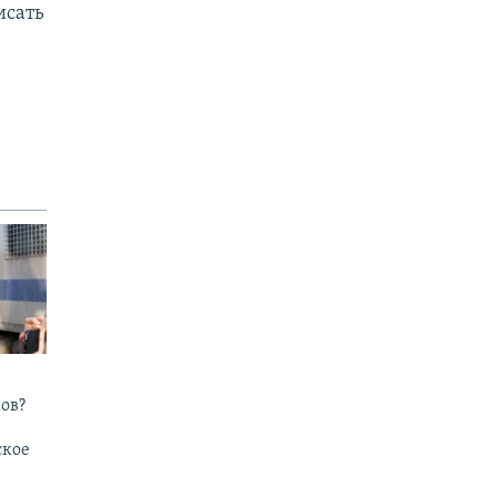
исать
ов?
ское