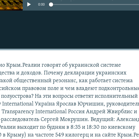
0:00
ио Крым.Реалии говорят об украинской системе
ества и доходов. Почему декларации украинских
акой общественный резонанс, как работает система
сийском правовом поле и чем владеют подконтрольны
полуострова? На эти вопросы ответят исполнительный
y International Україна Ярослав Юрчишин, руководител
Transparency International Россия Андрей Жвирблис и
расследователь Сергей Мокрушин. Ведущий: Алексан
еалии выходит по будням в 8:35 и 18:30 по киевскому
30 в Крыму) на частоте 549 килогерц и на сайте Крым.Р