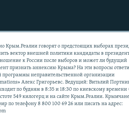
ио Крым.Реалии говорят о предстоящих выборах през
нить вектор внешней политики кандидаты в президен
ношение к России после выборов и может ли будущий
ент признать аннексию Крыма? На эти вопросы ответ
й программы неправительственной организации
rmations» Алекс Григорьевс. Ведущий: Виталий Портни
одит по будням в 8:35 и 18:30 по киевскому времени (
астоте 549 килогерц и на сайте Крым.Реалии. Крымчан
фир по телефону 8 800 100 69 26 или писать на адрес:
com