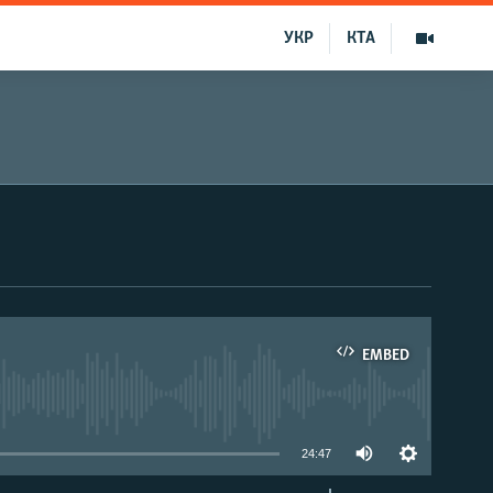
УКР
КТА
EMBED
able
24:47