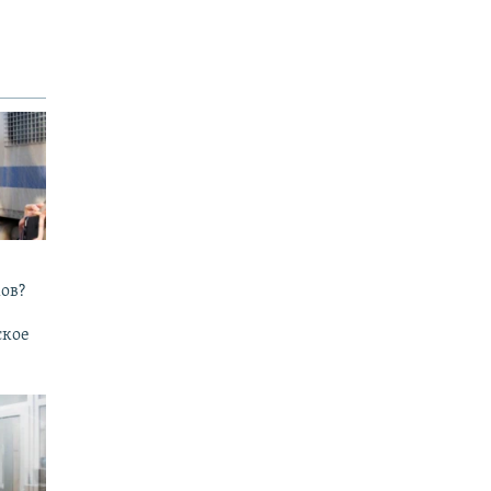
ов?
ское