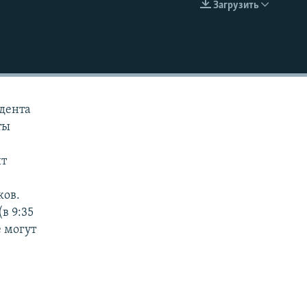
Загрузить
EMBED
идента
ты
ит
ков.
в 9:35
е могут