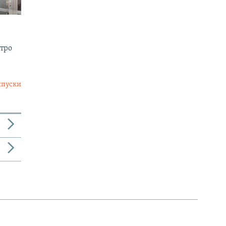
утро
ыпуски