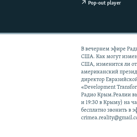
ПОБЕДИТЕЛЕЙ НЕ СУДЯТ?
Pop-out player
КРЫМ.НЕПОКОРЕННЫЙ
ELIFBE
УКРАИНСКАЯ ПРОБЛЕМА КРЫМА
В вечернем эфире Рад
США. Как могут изме
США, изменится ли от
американский презид
директор Евразийско
«Development Transfo
Радио Крым.Реалии вых
и 19:30 в Крыму) на ч
бесплатно звонить в э
crimea.reality@gmail.