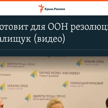
готовит для ООН резолюц
алищук (видео)