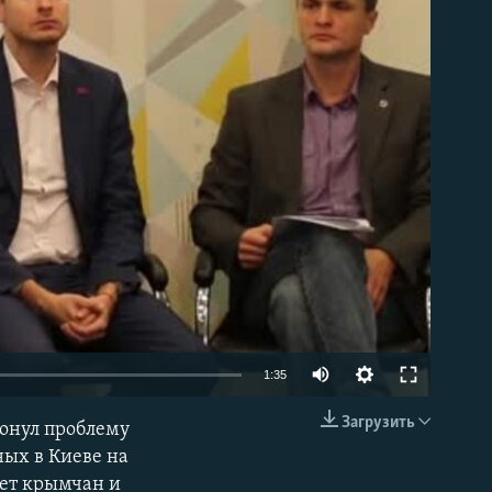
able
1:35
Загрузить
ронул проблему
EMBED
ых в Киеве на
чет крымчан и