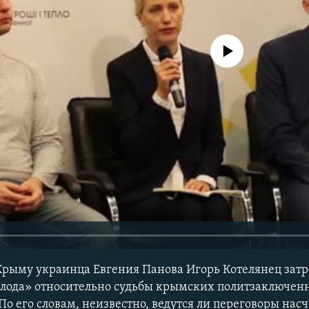
No media source currently avail
Крыму украинца Евгения Панова Игорь Котелянец зат
лода» относительно судьбы крымских политзаключенн
По его словам, неизвестно, ведутся ли переговоры нас