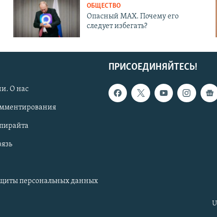
ОБЩЕСТВО
Опасный MAX. Почему его
следует избегать?
ПРИСОЕДИНЯЙТЕСЬ!
и. О нас
омментирования
опирайта
вязь
ащиты персональных данных
U