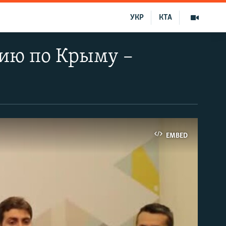
УКР
КТА
ию по Крыму –
EMBED