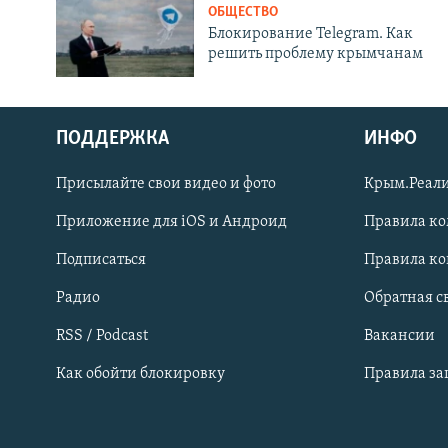
ОБЩЕСТВО
Блокирование Telegram. Как
решить проблему крымчанам
ПОДДЕРЖКА
ИНФО
Українською
Присылайте свои видео и фото
Крым.Реали
Qırımtatar
Приложение для iOS и Андроид
Правила к
Подписаться
Правила к
ПРИСОЕДИНЯЙТЕСЬ!
Радио
Обратная с
RSS / Podcast
Вакансии
Как обойти блокировку
Правила з
Все сайты RFE/RL