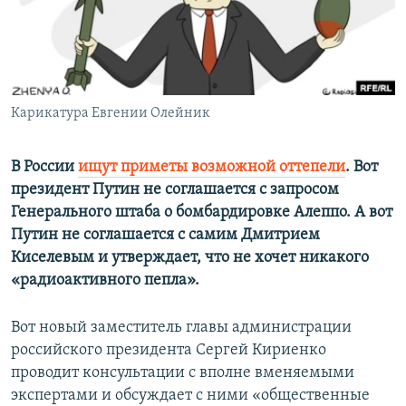
ПРИСОЕДИНЯЙТЕСЬ!
ПОБЕДИТЕЛЕЙ НЕ СУДЯТ?
КРЫМ.НЕПОКОРЕННЫЙ
ELIFBE
Карикатура Евгении Олейник
УКРАИНСКАЯ ПРОБЛЕМА КРЫМА
Все сайты RFE/RL
В России
ищут приметы возможной оттепели
. Вот
президент Путин не соглашается с запросом
Генерального штаба о бомбардировке Алеппо. А вот
Путин не соглашается с самим Дмитрием
Киселевым и утверждает, что не хочет никакого
«радиоактивного пепла».
Вот новый заместитель главы администрации
российского президента Сергей Кириенко
проводит консультации с вполне вменяемыми
экспертами и обсуждает с ними «общественные