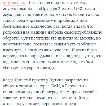
от успехов»
– была такая сталинская статья,
опубликованная в «Правде» 2 марта 1930 года и
осуждавшая «перегибы на местах». Сталин любил
такого рода «приемчики» и прибегал к ним
бесчисленное количество раз, когда видел, что
репрессивная машина набрала самоистребляющие
обороты. Сути политики это никогда не меняло, но,
действительно, позволяло людям чуть свободнее
вздохнуть, а кому-то даже уцелеть. И всякий раз
порождало неоправдывавшиеся надежды у тех, кто
ждал перемен, и укрепляло в вере тех, кто был
убежден в мудрости вождя.
Когда Генштаб просит у Путина разрешения
убивать сирийцев через СМИ, а Верховный
главнокомандующий посредством пресс-службы
советует им «повременить» – это чистой воды
«головокружение», переплавленное в